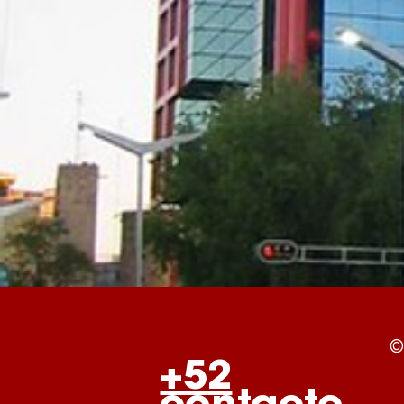
©
+52