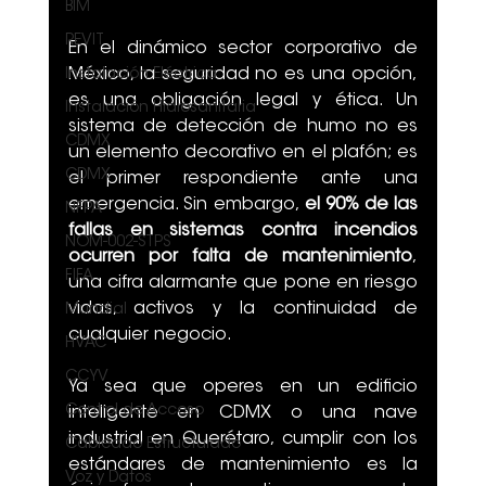
BIM
REVIT
En el dinámico sector corporativo de 
México, la seguridad no es una opción, 
Instalación Eléctrica
es una obligación legal y ética. Un 
Instalación Hidrosanitaria
sistema de detección de humo no es 
CDMX
un elemento decorativo en el plafón; es 
CDMX
el primer respondiente ante una 
emergencia. Sin embargo, 
el 90% de las 
NFPA
fallas en sistemas contra incendios 
NOM-002-STPS
ocurren por falta de mantenimiento
, 
FIFA
una cifra alarmante que pone en riesgo 
vidas, activos y la continuidad de 
Mundial
cualquier negocio.
HVAC
CCYV
Ya sea que operes en un edificio 
Control de Acceso
inteligente en CDMX o una nave 
industrial en Querétaro, cumplir con los 
Cableado Estructurado
estándares de mantenimiento es la 
Voz y Datos