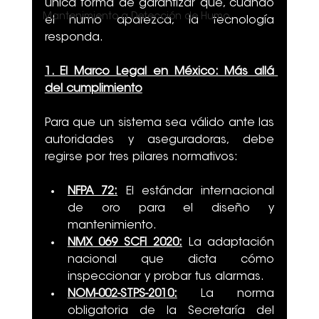
única forma de garantizar que, cuando 
Mantenimiento a Detección de Humo
el humo aparezca, la tecnología 
responda.
1. El Marco Legal en México: Más allá 
del cumplimiento
Para que un sistema sea válido ante las 
autoridades y aseguradoras, debe 
regirse por tres pilares normativos:
NFPA 72:
 El estándar internacional 
de oro para el diseño y 
mantenimiento.
NMX 069 SCFI 2020:
 La adaptación 
nacional que dicta cómo 
inspeccionar y probar tus alarmas.
NOM-002-STPS-2010:
 La norma 
obligatoria de la Secretaría del 