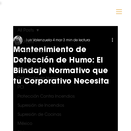
INGENIERIAS Y CONSTRUCCIONES ELDEPCI
All Posts
Luis Valenzuela
4 mar
3 min de lectura
All Posts
Mantenimiento de
Construcción
Detección de Humo: El
Ingeniería
Blindaje Normativo que
Arquitectura
Detección de Humo
tu Corporativo Necesita
PCI
Protección Contra Incendios
Supresión de Incendios
Supresión de Cocinas
México