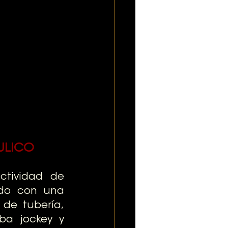
ULICO
tividad de 
ado con una 
de tubería, 
a jockey y 