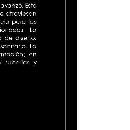
vanzó. Esto 
e atraviesan 
io para las 
onados. La 
 de diseño, 
anitaria. La 
rmación) en 
 tuberías y 