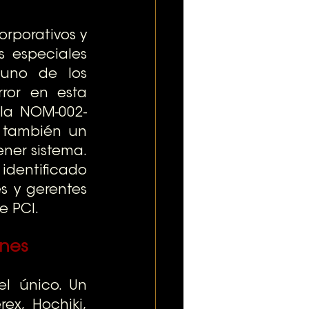
rporativos y 
 especiales 
uno de los 
or en esta 
 la NOM-002-
 también un 
ner sistema. 
identificado 
s y gerentes 
e PCI.
ones
l único. Un 
x, Hochiki, 