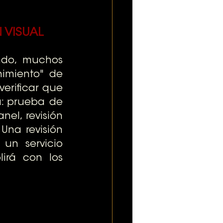
 VISUAL
do, muchos 
imiento" de 
erificar que 
a: prueba de 
el, revisión 
na revisión 
un servicio 
irá con los 