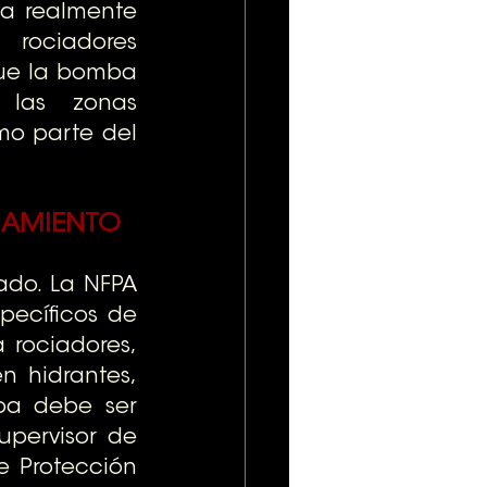
ma realmente 
ociadores 
ue la bomba 
 las zonas 
o parte del 
NAMIENTO
do. La NFPA 
ecíficos de 
rociadores, 
 hidrantes, 
a debe ser 
pervisor de 
 Protección 