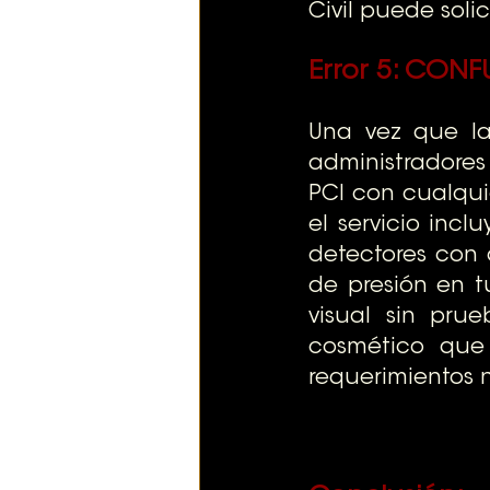
Civil puede soli
Error 5: 
CONFU
Una vez que la
administradores
PCI con cualquie
el servicio inc
detectores con a
de presión en t
visual sin prue
cosmético que 
requerimientos 