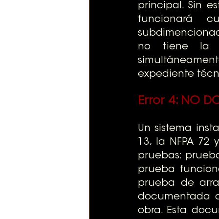
principal. Sin e
funcionará c
subdimencionado
no tiene la p
simultáneamente
expediente técn
Error 4: 
NO DO
Un sistema inst
13, la NFPA 72 
pruebas: prueba
prueba funciona
prueba de arra
documentada con
obra. Esta docu