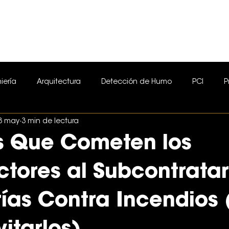
METODOLOGÍA
INDUSTRIAL
iería
Arquitectura
Detección de Humo
PCI
P
3 may
3 min de lectura
resión de Cocinas
México
BIM
REVIT
Instalac
es Que Cometen los
CDMX
CDMX
NFPA
NOM-002-STPS
FIFA
Mu
ctores al Subcontratar
rías Contra Incendios 
o Estructurado
Voz y Datos
Mantenimiento a Detecci