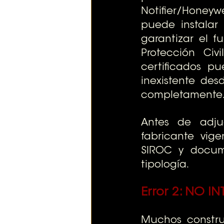
Notifier/Honeywe
puede instalar
garantizar el f
Protección Civ
certificados p
inexistente des
completamente
Antes de adjud
fabricante vige
SIROC y docume
tipología.
Error 2: 
NO IN
Muchos construc