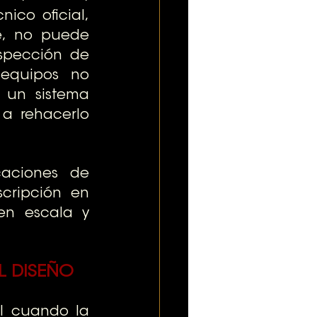
ico oficial, 
, no puede 
spección de 
equipos no 
 un sistema 
a rehacerlo 
caciones de 
cripción en 
en escala y 
L DISEÑO
I cuando la 