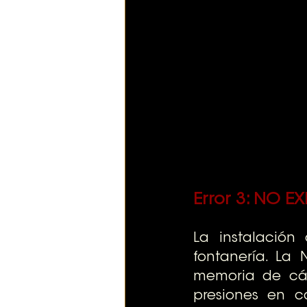
Error 3: 
NO EX
La instalación
fontanería. La
memoria de cál
presiones en c