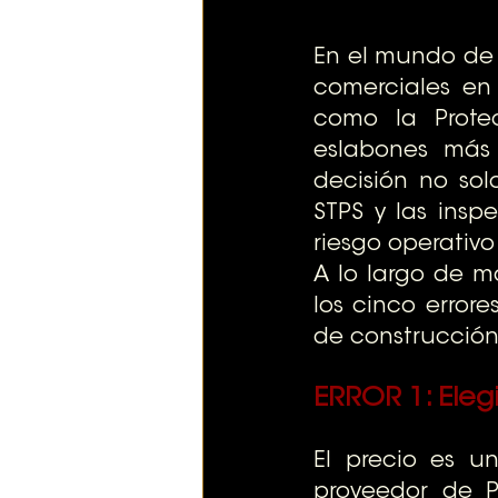
En el mundo de l
comerciales en 
como la Protec
eslabones más 
decisión no sol
STPS y las insp
riesgo operativo
A lo largo de má
los cinco error
de construcción 
ERROR 1: Elegi
El precio es un
proveedor de PC