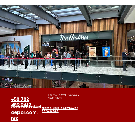
© 2026 por
ELDEPCI
|
Ingenierías y
Construcciones
+52 722
489 2413
contacto@el
ELDEPCI 2026 - POLÍTICA DE
PRIVACIDAD
depci.com.
mx