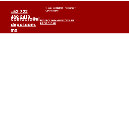
© 2026 por
ELDEPCI
|
Ingenierías y
Construcciones
+52 722
489 2413
contacto@el
ELDEPCI 2026 - POLÍTICA DE
PRIVACIDAD
depci.com.
mx