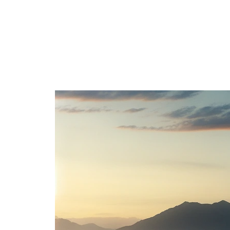
con BIM
La innovación en diseño es crucial para la sostenibilidad. BIM no solo mejora la estética y funcionalidad de los
edificios, sino que también asegura que sean sostenibles y respetuosos con el medio ambiente.
BBVA
destaca
varios proyectos en México donde BIM ha sido fundamental para lograr un diseño innovador y sostenible.
Torre BBVA México (Ciudad de México):
Este edificio es un ejemplo emblemático de sostenibilidad y
eficiencia. Utilizando BIM para su diseño y construcción, la Torre BBVA se destaca por su innovador sistema de
recolección de agua de lluvia, eficiencia energética y uso de materiales sostenibles. Es un referente en
construcción verde en el corazón de la capital mexicana.
Museo Soumaya (Ciudad de México):
Con su diseño único y vanguardista, el Museo Soumaya incorporó BIM
en su desarrollo para manejar eficientemente los complejos desafíos estructurales y estéticos. El museo no
solo es un ícono cultural, sino también un ejemplo de cómo la tecnología BIM puede ser utilizada para lograr
una arquitectura innovadora y sostenible.
Estadio BBVA (Monterrey):
Este estadio es un modelo de sostenibilidad en instalaciones deportivas. A través del
uso de BIM, se optimizó el diseño para la eficiencia energética y el impacto ambiental mínimo. El estadio
cuenta con sistemas de gestión de agua y energía que lo hacen destacar en términos de sostenibilidad.
Parque Eólico Tres Mesas (Tamaulipas):
Aunque no es un edificio, el Parque Eólico Tres Mesas es un proyecto
significativo en términos de energía renovable y sostenibilidad en México. BIM jugó un papel crucial en la
planificación y ejecución de este proyecto, asegurando la eficiencia en la construcción y operación de este
parque eólico.