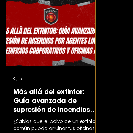
9 jun
Más allá del extintor:
Guía avanzada de
supresión de incendios
por agentes limpios en
¿Sabías que el polvo de un extintor
edificios corporativos y
común puede arruinar tus oficinas