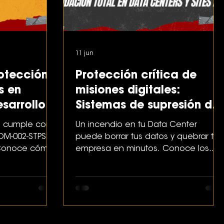
11 jun
rotección
Protección crítica de
s en
misiones digitales:
sarrollos
Sistemas de supresión de
iseño,
incendios inundación
vo cumple con
Un incendio en tu Data Center
 integridad
total en Data Centers y
OM-002-STPS y
puede borrar tus datos y quebrar tu
 Conoce cómo
empresa en minutos. Conoce los
Sites de TI
ntra incendios
sistemas de supresión autónomos
bajo normas NFPA 75 y NOM-002.