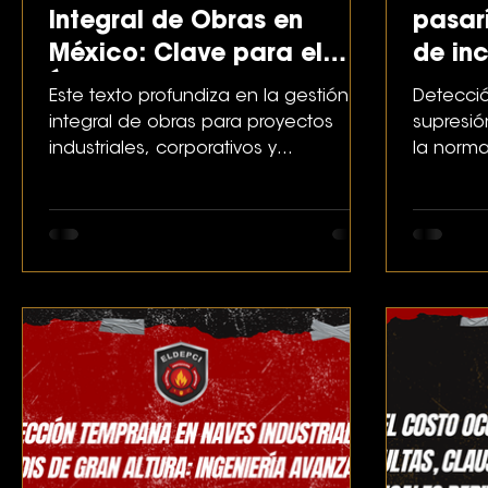
Integral de Obras en
pasar
México: Clave para el
de inc
Éxito de Proyectos
que e
Este texto profundiza en la gestión
Detecció
Industriales y Comerciales
integral de obras para proyectos
supresi
industriales, corporativos y
la norma
comerciales en México como una
errores 
disciplina estratégica
llave en
multidisciplinaria. Se abordan las
etapas clave de la metodología —
desde la planeación y supervisión
técnica hasta el control de costos
(CAPEX/OPEX), gestión de
contratistas y cumplimiento de
normativas locales e internacionales.