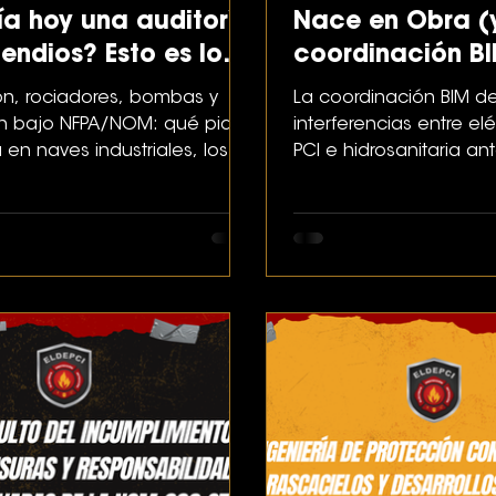
ía hoy una auditoría
Nace en Obra (
endios? Esto es lo
coordinación BI
xige la NFPA
antes del primer 
n, rociadores, bombas y
La coordinación BIM d
ón bajo NFPA/NOM: qué pide
interferencias entre el
 en naves industriales, los
PCI e hidrosanitaria an
más caros y cómo cumplirla
construir. Así se evitan
 mano sin parar tu operación.
sobrecostos y retrasos
corporativos e industria