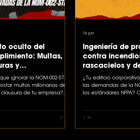
16 jun
to oculto del
Ingeniería de p
plimiento: Multas,
contra incendio
uras y
rascacielos y de
nsabilidades legales
corporativos: D
que ignorar la NOM-002-STPS
¿Tu edificio corporati
adas de la NOM-002-
sistemas fijos e
star multas millonarias de la
las demandas de la N
a clausura de tu empresa?
los estándares NFPA?
humana
os riesgos legales y
estructurar una red co
os reales.
híbrida y certificada.