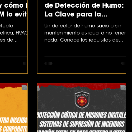
y cómo la
de Detección de Humo:
M lo evita
La Clave para la
tornillo)
Seguridad Industrial
etecta
Un detector de humo sucio o sin
éctrica, HVAC,
mantenimiento es igual a no tener
tes de
nada. Conoce los requisitos de
 retrabajos,
inspección obligatorios bajo la NOM-
 en proyectos
002-STPS.
les.