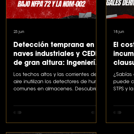
23 jun
18 jun
Detección temprana en
El cos
naves industriales y CEDIS
incum
de gran altura: Ingeniería
claus
avanzada bajo NFPA 72 y
respo
Los techos altos y las corrientes de
¿Sabías 
la NOM-002
deriv
aire inutilizan los detectores de humo
puede co
comunes en almacenes. Descubre
STPS y l
STPS
la ingeniería de detección por
Conoce l
aspiración y barreras ópticas.
financier